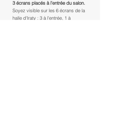
3 écrans placés à l'entrée du salon.
Soyez visible sur les 6 écrans de la
halle d'Iraty : 3 à l'entrée, 1 à
l'interétage et 1 à l'entrée du
salon niveau 0 et 1 au restaurant.
Le clip vidéo (de 20 seconde
maximum) vous garantie d'être
affiché toutes les 3 minutes en
moyennes.
Salon Habitat et Immobilier - du 9 au 11 octobre 2026 -
Halle d'Iraty
Biarritz -
05 59 31 11 66
-
info@expomedia.fr
-
demander un dossier
-
Notre politique de confidentialité