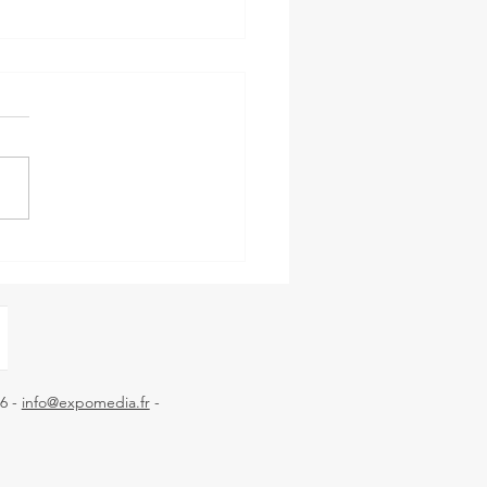
IM'HOME ISOLATION
66 -
info@expomedia.fr
-