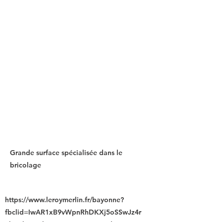
Grande surface spécialisée dans le
bricolage
https://www.leroymerlin.fr/bayonne?
fbclid=IwAR1xB9vWpnRhDKXj5oSSwJz4r